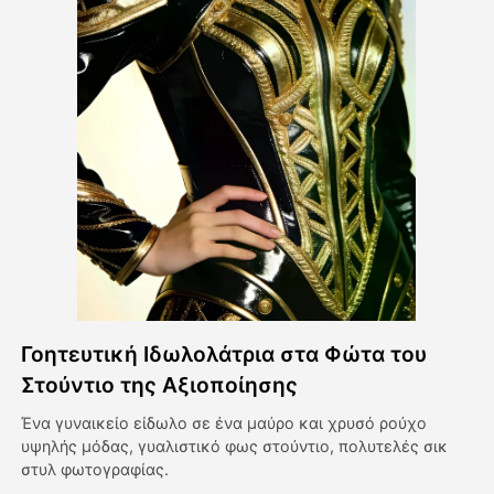
Βίντεο του Avatar
▼
Βίντεο
▼
Φωτογραφία
▼
Άλλα Μέσα
▼
Δείτε όλα τα πρότυπα
Γοητευτική Ιδωλολάτρια στα Φώτα του
Γκαλερί
Στούντιο της Αξιοποίησης
Ένα γυναικείο είδωλο σε ένα μαύρο και χρυσό ρούχο
υψηλής μόδας, γυαλιστικό φως στούντιο, πολυτελές σικ
Blog
στυλ φωτογραφίας.