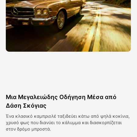
Βίντεο του Avatar
▼
Βίντεο
▼
Φωτογραφία
▼
Άλλα Μέσα
▼
Δείτε όλα τα πρότυπα
Μια Μεγαλειώδης Οδήγηση Μέσα από
Γκαλερί
Δάση Σκόγιας
Ένα κλασικό καμπριολέ ταξιδεύει κάτω από ψηλά κοκίνια,
χρυσό φως που διανύει το κάλυμμα και διασκορπίζεται
Blog
στον δρόμο μπροστά.