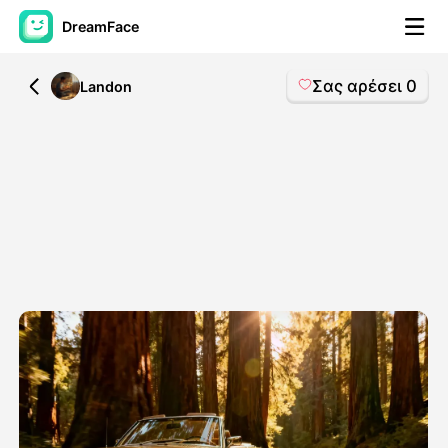
DreamFace
Σας αρέσει
0
All
Landon
Εργαλεία AI
Βίντεο του Avatar
▼
Βίντεο
▼
Φωτογραφία
▼
Άλλα Μέσα
▼
Δείτε όλα τα εργαλεία
Πρότυπα