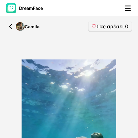
DreamFace
Σας αρέσει
0
All
Camila
Εργαλεία AI
Βίντεο του Avatar
▼
Βίντεο
▼
Φωτογραφία
▼
Άλλα Μέσα
▼
Δείτε όλα τα εργαλεία
Πρότυπα