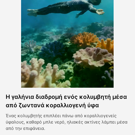
Βίντεο του Avatar
▼
Βίντεο
▼
Φωτογραφία
▼
Άλλα Μέσα
▼
Δείτε όλα τα πρότυπα
Η γαλήνια διαδρομή ενός κολυμβητή μέσα
Γκαλερί
από ζωντανά κοραλλιογενή ύφα
Ένας κολυμβητής επιπλέει πάνω από κοραλλιογενείς
ύφαλους, καθαρό μπλε νερό, ηλιακές ακτίνες λάμπει μέσα
Blog
από την επιφάνεια.