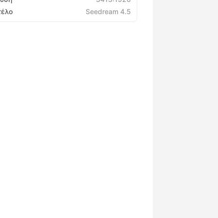
τέλο
Seedream 4.5