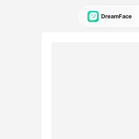
DreamFace
Εργαλεία AI
Εξερευνήστε τα πιο ισχυρ
τεχνητού νοου για avatar, 
εικόνες.
Γκαλερί
Ανακαλύψτε και επαναδη
εκπληκτικά οπτικά εφέ π
δημιουργήθηκαν με τα εργ
τεχνητού νοου.
Τιμολόγιο
Επιλέξτε ένα σχέδιο με ευ
που ταιριάζουν στις δημιο
ανάγκες.