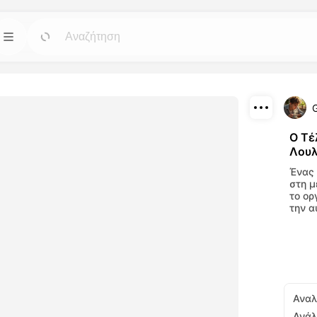
Πρότυπα
Πήγαινε
Πήγαινε
ά εργαλεία
Ξεκινήστε τα έργα σας με έτοιμα σχέδια για
βίντεο και
κάθε ανάγκη.
Λήψη
Ο Τέ
Blog
Πήγαινε
Πήγαινε
Λου
Διαμοιρασμός
μιουργήστε
Διαβάστε απόψεις, ενημερώσεις και
Ένας 
ου
συμβουλές για την τεχνολογία Dreamface AI.
στη μ
αλεία μας
το ορ
την α
API
Πήγαινε
Πήγαινε
έλικτες επιλογές
Ενσωματώστε τις δυνατότητες τεχνητού
υργικές σας
νοου μας με ευκολία στις δικές σας
εφαρμογές.
Αναλ
Ανάλ