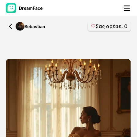
DreamFace
Σας αρέσει
0
All
Sebastian
Εργαλεία AI
Βίντεο του Avatar
▼
Βίντεο
▼
Φωτογραφία
▼
Άλλα Μέσα
▼
Δείτε όλα τα εργαλεία
Πρότυπα