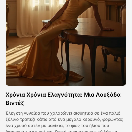
Βίντεο του Avatar
▼
Βίντεο
▼
Φωτογραφία
▼
Άλλα Μέσα
▼
Δείτε όλα τα πρότυπα
Χρόνια Χρόνια Ελαγνότητα: Μια Λουξάδα
Γκαλερί
Βιντέζ
Έλεγκτη γυναίκα που χαλαρώνει αισθητικά σε ένα παλιό
ξύλινο τραπέζι κάτω από ένα μεγάλο κεραυνό, φορώντας
Blog
ένα χρυσό σατέν με μανίκια, το φως του ήλιου που
διαπερνά τις κουρτίνες, ζεστή κινηματογραφική λάμψη,