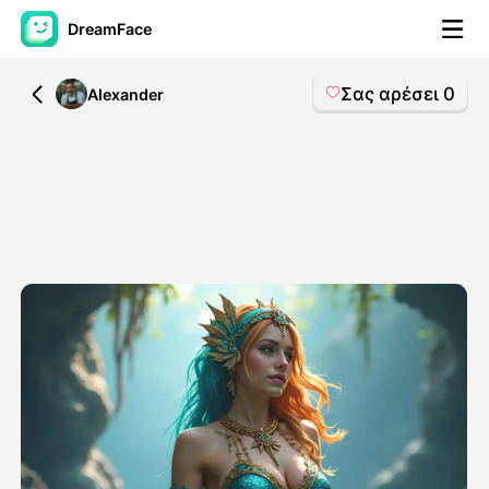
DreamFace
Σας αρέσει
0
All
Alexander
Εργαλεία AI
Βίντεο του Avatar
▼
Βίντεο
▼
Φωτογραφία
▼
Άλλα Μέσα
▼
Δείτε όλα τα εργαλεία
Πρότυπα