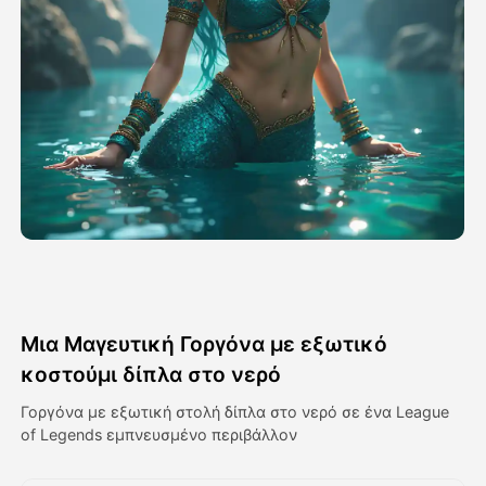
Βίντεο του Avatar
▼
Βίντεο
▼
Φωτογραφία
▼
Άλλα Μέσα
▼
Δείτε όλα τα πρότυπα
Μια Μαγευτική Γοργόνα με εξωτικό
Γκαλερί
κοστούμι δίπλα στο νερό
Γοργόνα με εξωτική στολή δίπλα στο νερό σε ένα League
of Legends εμπνευσμένο περιβάλλον
Blog