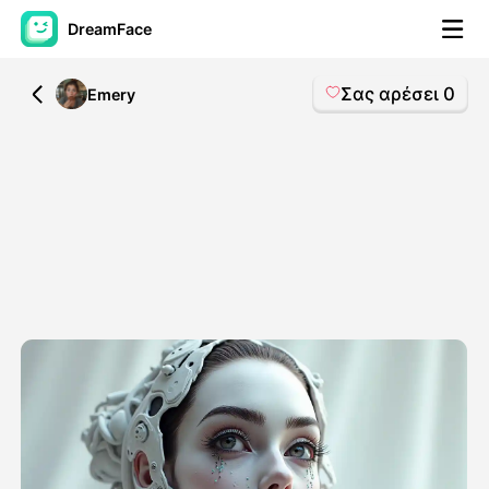
DreamFace
Σας αρέσει
0
All
Emery
Εργαλεία AI
Βίντεο του Avatar
▼
Βίντεο
▼
Φωτογραφία
▼
Άλλα Μέσα
▼
Δείτε όλα τα εργαλεία
Πρότυπα