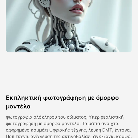
Βίντεο του Avatar
▼
Βίντεο
▼
Φωτογραφία
▼
Άλλα Μέσα
▼
Δείτε όλα τα πρότυπα
Εκπληκτική φωτογράφηση με όμορφο
Γκαλερί
μοντέλο
φωτογραφία ολόκληρου του σώματος, Υπερ ρεαλιστική
φωτογράφηση με όμορφο μοντέλο. Τα μάτια ανοιχτά.
Blog
αφηρημένο κομμάτι ψηφιακής τέχνης, λευκή DMT, έντονα,
Ποπ τέχνη, ανίχνευση της ακτινοβολίας, ζιγκ-ζάγκ, κομψό,