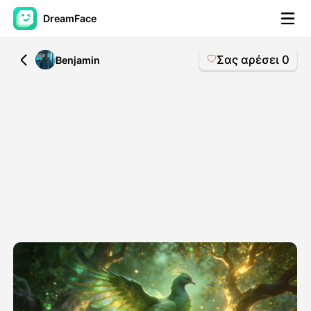
DreamFace
Σας αρέσει
0
All
Benjamin
Εργαλεία AI
Βίντεο του Avatar
▼
Βίντεο
▼
Φωτογραφία
▼
Άλλα Μέσα
▼
Δείτε όλα τα εργαλεία
Πρότυπα