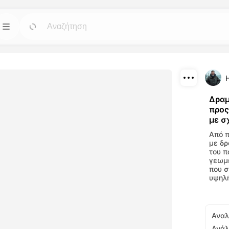
Πρότυπα
Πήγαινε
Πήγαινε
ά εργαλεία
Ξεκινήστε τα έργα σας με έτοιμα σχέδια για
βίντεο και
κάθε ανάγκη.
Λήψη
Δραμ
Blog
Πήγαινε
Πήγαινε
προς
Διαμοιρασμός
μιουργήστε
Διαβάστε απόψεις, ενημερώσεις και
με σ
ου
συμβουλές για την τεχνολογία Dreamface AI.
αλεία μας
Από π
με δρ
του π
γεωμε
API
Πήγαινε
Πήγαινε
που σ
έλικτες επιλογές
Ενσωματώστε τις δυνατότητες τεχνητού
υψηλή
υργικές σας
νοου μας με ευκολία στις δικές σας
εφαρμογές.
Αναλ
Ανάλ