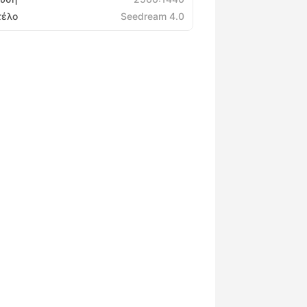
τέλο
Seedream 4.0