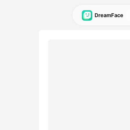
DreamFace
Εργαλεία AI
Εξερευνήστε τα πιο ισχυρ
τεχνητού νοου για avatar, 
εικόνες.
Γκαλερί
Ανακαλύψτε και επαναδη
εκπληκτικά οπτικά εφέ π
δημιουργήθηκαν με τα εργ
τεχνητού νοου.
Τιμολόγιο
Επιλέξτε ένα σχέδιο με ευ
που ταιριάζουν στις δημιο
ανάγκες.