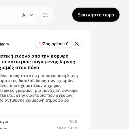
Ξεκινήστε τώρα
All
Ελ
Κατηγορία
All
Σας αρέσει
0
Henry
Avatar Video
ατική εικόνα από την κορυφή
 τα κάτω μιας παγωμένης λίμνης
χισμές στον πάγο
Pet Video
άνω προς τα κάτω μια παγωμένη λίμνη
αματικές διακλαδώσεις των σχισμών
AI Video
άγου που σχηματίζουν αιχμηρές
τρικές γραμμές, μια μοναχική φιγούρα
τέκεται στην διαστασία των σχεδίων,
AI Photo
ς αντίθεσης χειμερινή ατμόσφαιρα.
Trendy Template
ογία
16:9
υση
2560:1440