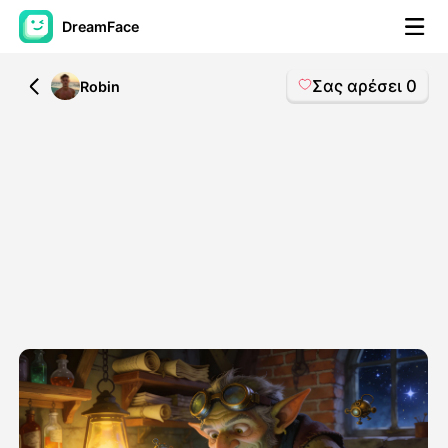
DreamFace
Σας αρέσει
0
All
Robin
Εργαλεία AI
Βίντεο του Avatar
▼
Βίντεο
▼
Φωτογραφία
▼
Άλλα Μέσα
▼
Δείτε όλα τα εργαλεία
Πρότυπα