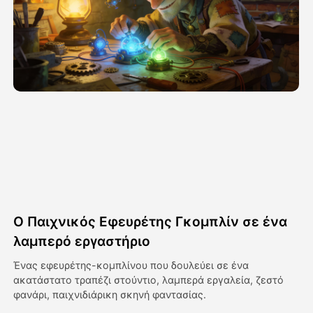
Βίντεο του Avatar
▼
Βίντεο
▼
Φωτογραφία
▼
Άλλα Μέσα
▼
Δείτε όλα τα πρότυπα
Ο Παιχνικός Εφευρέτης Γκομπλίν σε ένα
Γκαλερί
λαμπερό εργαστήριο
Ένας εφευρέτης-κομπλίνου που δουλεύει σε ένα
ακατάστατο τραπέζι στούντιο, λαμπερά εργαλεία, ζεστό
Blog
φανάρι, παιχνιδιάρικη σκηνή φαντασίας.