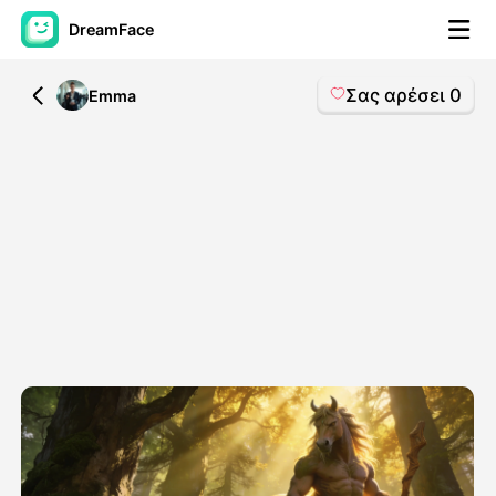
DreamFace
Σας αρέσει
0
All
Emma
Εργαλεία AI
Βίντεο του Avatar
▼
Βίντεο
▼
Φωτογραφία
▼
Άλλα Μέσα
▼
Δείτε όλα τα εργαλεία
Πρότυπα