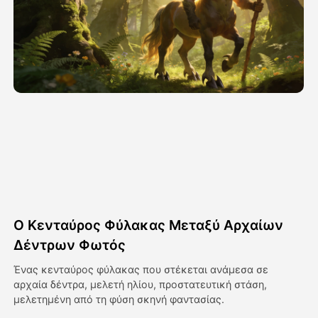
Βίντεο του Avatar
▼
Βίντεο
▼
Φωτογραφία
▼
Άλλα Μέσα
▼
Δείτε όλα τα πρότυπα
Ο Κενταύρος Φύλακας Μεταξύ Αρχαίων
Γκαλερί
Δέντρων Φωτός
Ένας κενταύρος φύλακας που στέκεται ανάμεσα σε
αρχαία δέντρα, μελετή ηλίου, προστατευτική στάση,
Blog
μελετημένη από τη φύση σκηνή φαντασίας.