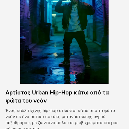
Βίντεο του Avatar
▼
Βίντεο
▼
Φωτογραφία
▼
Άλλα Μέσα
▼
Δείτε όλα τα πρότυπα
Αρτίστας Urban Hip-Hop κάτω από τα
Γκαλερί
φώτα του νεόν
Ένας καλλιτέχνης hip-hop στέκεται κάτω από τα φώτα
νεόν σε ένα αστικό σοκάκι, μετανάστευσης υγρού
Blog
πεζοδρόμου, με ζωντανό μπλε και μωβ χρώματα και μια
σύγχρονη αστεία.