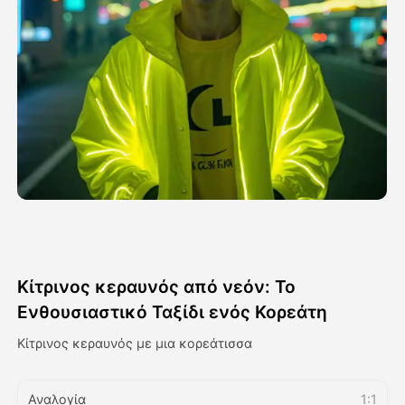
Βίντεο του Avatar
▼
Βίντεο
▼
Φωτογραφία
▼
Άλλα Μέσα
▼
Δείτε όλα τα πρότυπα
Κίτρινος κεραυνός από νεόν: Το
Γκαλερί
Ενθουσιαστικό Ταξίδι ενός Κορεάτη
Κίτρινος κεραυνός με μια κορεάτισσα
Blog
Αναλογία
1:1