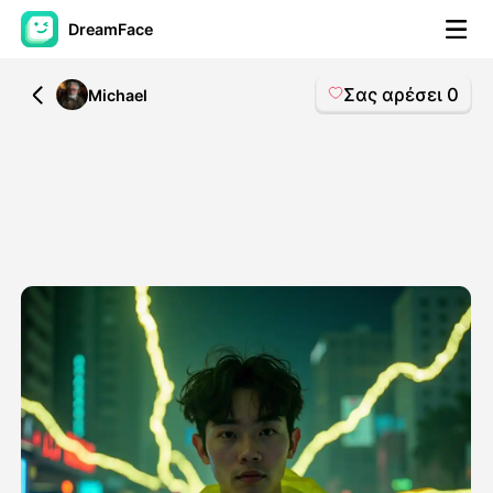
DreamFace
Σας αρέσει
0
All
Michael
Εργαλεία AI
Βίντεο του Avatar
▼
Βίντεο
▼
Φωτογραφία
▼
Άλλα Μέσα
▼
Δείτε όλα τα εργαλεία
Πρότυπα