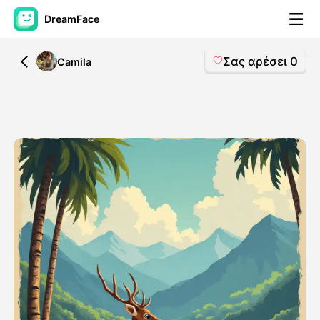
DreamFace
Σας αρέσει
0
All
Camila
Εργαλεία AI
Βίντεο του Avatar
▼
Βίντεο
▼
Φωτογραφία
▼
Άλλα Μέσα
▼
Δείτε όλα τα εργαλεία
Πρότυπα