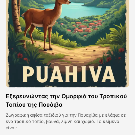
Βίντεο του Avatar
▼
Βίντεο
▼
Φωτογραφία
▼
Άλλα Μέσα
▼
Δείτε όλα τα πρότυπα
Εξερευνώντας την Ομορφιά του Τροπικού
Γκαλερί
Τοπίου της Πουάιβα
Ζωγραφική αφίσα ταξιδιού για την Πουαχίβα με ελάφια σε
ένα τροπικό τοπίο, βουνά, λίμνη και χωριό. Το κείμενο
Blog
είναι: