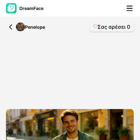
DreamFace
Σας αρέσει
0
All
Penelope
Εργαλεία AI
Βίντεο του Avatar
▼
Βίντεο
▼
Φωτογραφία
▼
Άλλα Μέσα
▼
Δείτε όλα τα εργαλεία
Πρότυπα