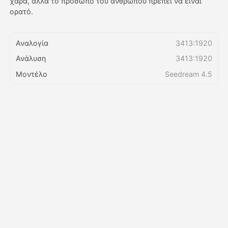
χαρά, αλλά το πρόσωπο του ανθρώπου πρέπει να είναι
ορατό.
Τιμολόγιο
Αναλογία
3413:1920
Ανάλυση
3413:1920
API
Μοντέλο
Seedream 4.5