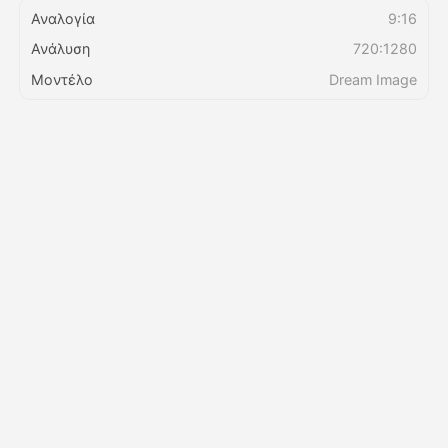
Αναλογία
9:16
Ανάλυση
720:1280
Τιμολόγιο
Μοντέλο
Dream Image
API