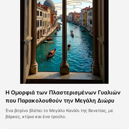
Βίντεο του Avatar
▼
Βίντεο
▼
Φωτογραφία
▼
Άλλα Μέσα
▼
Δείτε όλα τα πρότυπα
Η Ομορφιά των Πλαστερισμένων Γυαλιών
Γκαλερί
που Παρακολουθούν την Μεγάλη Διώρυ
Ένα βιτρίνο βλέπει το Μεγάλο Κανάλι της Βενετίας, με
βάρκες, κτίρια και ένα τρούλο.
Blog