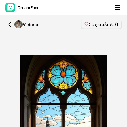
DreamFace
Σας αρέσει
0
All
Victoria
Εργαλεία AI
Βίντεο του Avatar
▼
Βίντεο
▼
Φωτογραφία
▼
Άλλα Μέσα
▼
Δείτε όλα τα εργαλεία
Πρότυπα