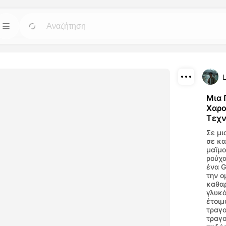
Πρότυπα
Πήγαινε
Πήγαινε
ά εργαλεία
Ξεκινήστε τα έργα σας με έτοιμα σχέδια για
βίντεο και
κάθε ανάγκη.
Λήψη
Μια 
Blog
Πήγαινε
Πήγαινε
Χαρο
Διαμοιρασμός
μιουργήστε
Διαβάστε απόψεις, ενημερώσεις και
Τεχν
ου
συμβουλές για την τεχνολογία Dreamface AI.
αλεία μας
Σε μι
σε κα
μαϊμο
ρούχα
API
Πήγαινε
Πήγαινε
ένα G
έλικτες επιλογές
Ενσωματώστε τις δυνατότητες τεχνητού
την ο
υργικές σας
νοου μας με ευκολία στις δικές σας
καθαρ
εφαρμογές.
γλυκό
έτοιμ
τραγο
τραγο