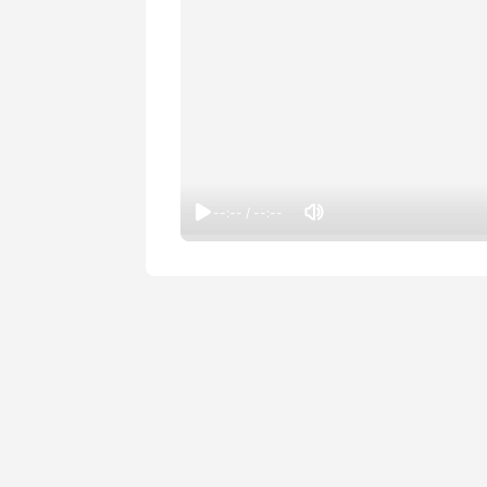
--:-- / --:--