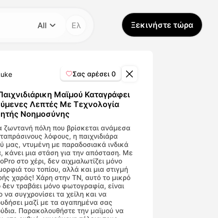
Ξεκινήστε τώρα
All
Ελ
Κατηγορία
All
Σας αρέσει
0
Luke
Avatar Video
Παιχνιδιάρικη Μαϊμού Καταγράφει
ύμενες Λεπτές Με Τεχνολογία
ητής Νοημοσύνης
Pet Video
α ζωντανή πόλη που βρίσκεται ανάμεσα
ταπράσινους λόφους, η παιχνιδιάρα
AI Video
ύ μας, ντυμένη με παραδοσιακά ινδικά
, κάνει μια στάση για την απόσταση. Με
oPro στο χέρι, δεν αιχμαλωτίζει μόνο
AI Photo
μορφιά του τοπίου, αλλά και μια στιγμή
ής χαράς! Χάρη στην ΤΝ, αυτό το μικρό
 δεν τραβάει μόνο φωτογραφία, είναι
Trendy Template
ο να συγχρονίσει τα χείλη και να
υδήσει μαζί με τα αγαπημένα σας
ύδια. Παρακολουθήστε την μαϊμού να