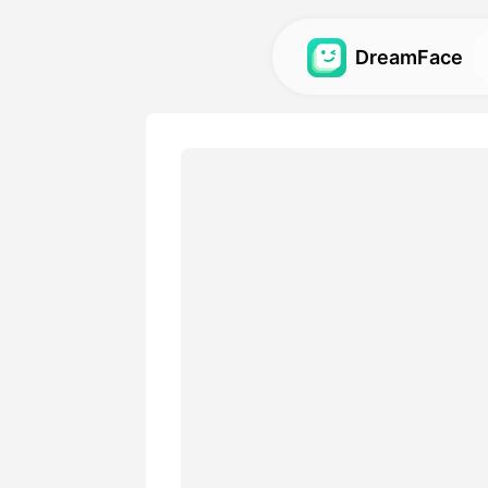
DreamFace
Εργαλεία AI
Εξερευνήστε τα πιο ισχυρ
τεχνητού νοου για avatar, 
εικόνες.
Γκαλερί
Ανακαλύψτε και επαναδη
εκπληκτικά οπτικά εφέ π
δημιουργήθηκαν με τα εργ
τεχνητού νοου.
Τιμολόγιο
Επιλέξτε ένα σχέδιο με ευ
που ταιριάζουν στις δημιο
ανάγκες.