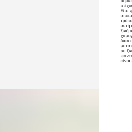
πηδάε
στίχο
Είτε 
απόσπ
τρόπο
αυτή 
ζωή σ
χαμογ
διασκ
μετα
σε ζω
φαντα
είναι