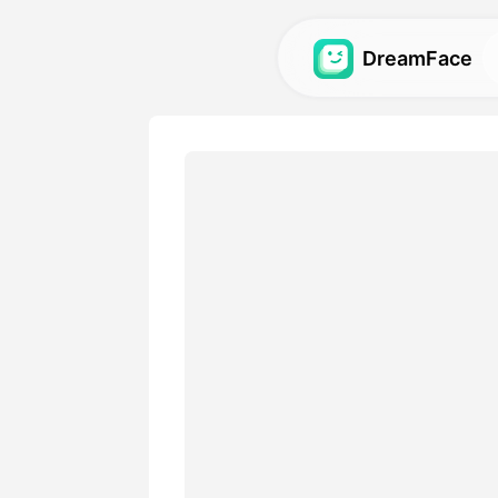
DreamFace
Εργαλεία AI
Εξερευνήστε τα πιο ισχυρ
τεχνητού νοου για avatar, 
εικόνες.
Γκαλερί
Ανακαλύψτε και επαναδη
εκπληκτικά οπτικά εφέ π
δημιουργήθηκαν με τα εργ
τεχνητού νοου.
Τιμολόγιο
Επιλέξτε ένα σχέδιο με ευ
που ταιριάζουν στις δημιο
ανάγκες.