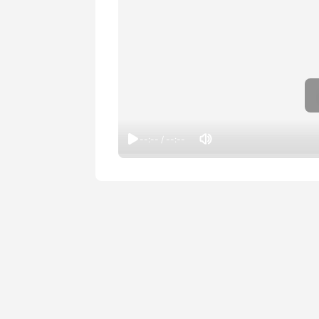
--:-- / --:--