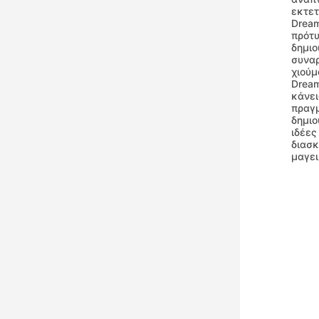
εκτετ
Dream
πρότυ
δημιο
συναρ
χιούμ
Dream
κάνει
πραγμ
δημιο
ιδέες
διασ
μαγει