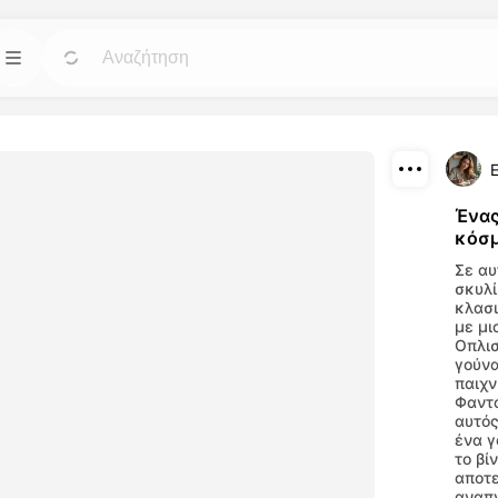
Πρότυπα
Πήγαινε
Πήγαινε
ά εργαλεία
Ξεκινήστε τα έργα σας με έτοιμα σχέδια για
βίντεο και
κάθε ανάγκη.
E
Λήψη
Ένας
Blog
Πήγαινε
Πήγαινε
κόσμ
Διαμοιρασμός
μιουργήστε
Διαβάστε απόψεις, ενημερώσεις και
Σε αυ
ου
συμβουλές για την τεχνολογία Dreamface AI.
σκυλί
αλεία μας
κλασι
με μι
Οπλισ
API
Πήγαινε
Πήγαινε
γούνα
παιχν
έλικτες επιλογές
Ενσωματώστε τις δυνατότητες τεχνητού
Φαντα
υργικές σας
νοου μας με ευκολία στις δικές σας
εφαρμογές.
αυτός
ένα γ
το βί
αποτε
αναπν