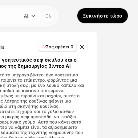
Ξεκινήστε τώρα
All
Ελ
Κατηγορία
All
Σας αρέσει
0
lla
Avatar Video
 γοητευτικός σεφ σκύλου και ο
ος της δημιουργίας βίντεο AI
Pet Video
τό το υπέροχο βίντεο, ένα γοητευτικό
 παίρνει το επίκεντρο, φορώντας μια
κή στολή σεφ, με ένα λευκό καπέλο και
α ποδιά με κόκκινο τεντωμένο.
AI Video
μένος με πιρούνι και μαχαίρι, αυτός ο
ς λάτρης της κουζίνας φέρνει μια
ιδιά στη σκηνή της κουζίνας.
AI Photo
στείτε τη χαρά και το γέλιο καθώς
 ο μικρός σεφ προσπαθεί να φτιάξει
ουρμανικό γεύμα! Αυτό που κάνει αυτό
Trendy Template
ντεο να λάμπει είναι τα αξιοσημείωτα
λέσματα της τεχνητής νοημοσύνης που
έει ζωή σε κάθε καρέ. Με την