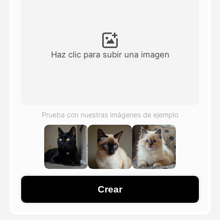
Avatar Video
▼
Video de IA
▼
Haz clic para subir una imagen
Foto AI
▼
Otras herramientas
▼
Prueba con nuestras imágenes de ejemplo
Ver todas las plantillas
Galería
Crear
Blog