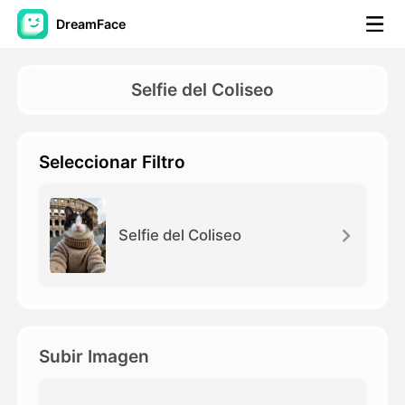
DreamFace
Herramientas de IA
Selfie del Coliseo
Avatar Video
▼
Seleccionar Filtro
Video de IA
▼
Foto AI
▼
Selfie del Coliseo
Otras herramientas
▼
Ver todas las herramientas
Subir Imagen
Plantillas