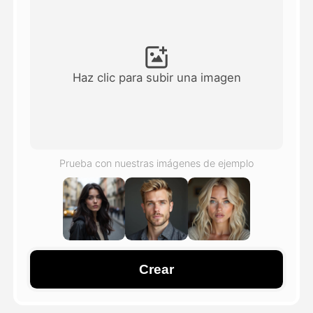
Avatar Video
▼
Video de IA
▼
Haz clic para subir una imagen
Foto AI
▼
Otras herramientas
▼
Prueba con nuestras imágenes de ejemplo
Ver todas las plantillas
Galería
Crear
Blog