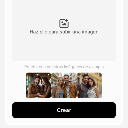
Avatar Video
▼
Video de IA
▼
Haz clic para subir una imagen
Foto AI
▼
Otras herramientas
▼
Prueba con nuestras imágenes de ejemplo
Ver todas las plantillas
Galería
Crear
Blog