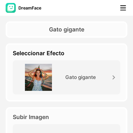
DreamFace
Herramientas de IA
Gato gigante
Avatar Video
▼
Seleccionar Efecto
Video de IA
▼
Foto AI
▼
Gato gigante
Otras herramientas
▼
Ver todas las herramientas
Subir Imagen
Plantillas