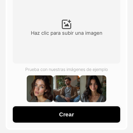
Avatar Video
▼
Video de IA
▼
Haz clic para subir una imagen
Foto AI
▼
Otras herramientas
▼
Prueba con nuestras imágenes de ejemplo
Ver todas las plantillas
Galería
Crear
Blog