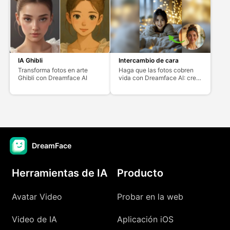
calidad HD
IA Ghibli
Intercambio de cara
Transforma fotos en arte
Haga que las fotos cobren
Ghibli con Dreamface AI
vida con Dreamface AI: cree
videos al instante
DreamFace
Herramientas de IA
Producto
Avatar Video
Probar en la web
Video de IA
Aplicación iOS