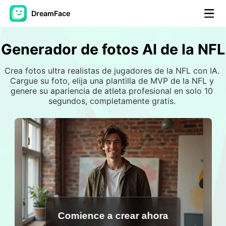
DreamFace
Generador de fotos AI de la NFL
Herramientas de IA
Avatar Video
▼
Crea fotos ultra realistas de jugadores de la NFL con IA. 
Cargue su foto, elija una plantilla de MVP de la NFL y 
genere su apariencia de atleta profesional en solo 10 
Video de IA
▼
segundos, completamente gratis. 
Foto AI
▼
Otras herramientas
▼
Ver todas las herramientas
Comience a crear ahora
Plantillas