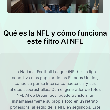
Avatar Video
▼
Video de IA
▼
Qué es la NFL y cómo funciona
Foto AI
▼
este filtro AI NFL
Otras herramientas
▼
Ver todas las plantillas
La National Football League (NFL) es la liga
deportiva más popular de los Estados Unidos,
Galería
conocida por su intensa competencia y sus
atletas superestrellas. Con el generador de fotos
NFL AI de Dreamface, puede transformar
instantáneamente su propia foto en un retrato
Blog
profesional al estilo de la NFL en segundos. Este