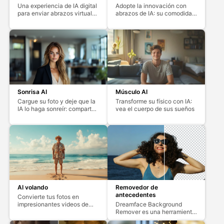
Una experiencia de IA digital
Adopte la innovación con
para enviar abrazos virtuales
abrazos de IA: su comodidad
para mayor comodidad y
virtual personal
alegría
Sonrisa AI
Músculo AI
Cargue su foto y deje que la
Transforme su físico con IA:
IA lo haga sonreír: comparta
vea el cuerpo de sus sueños
al instante
AI volando
Removedor de
antecedentes
Convierte tus fotos en
impresionantes videos de
Dreamface Background
vuelo con Dreamface
Remover es una herramienta
gratuita y sencilla con