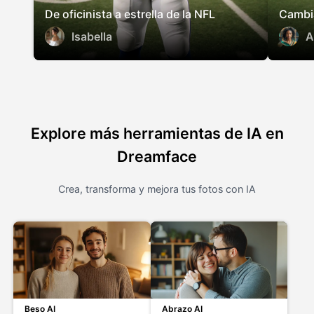
De oficinista a estrella de la NFL
Cambia
Isabella
Explore más herramientas de IA en
Dreamface
Crea, transforma y mejora tus fotos con IA
Beso AI
Abrazo AI