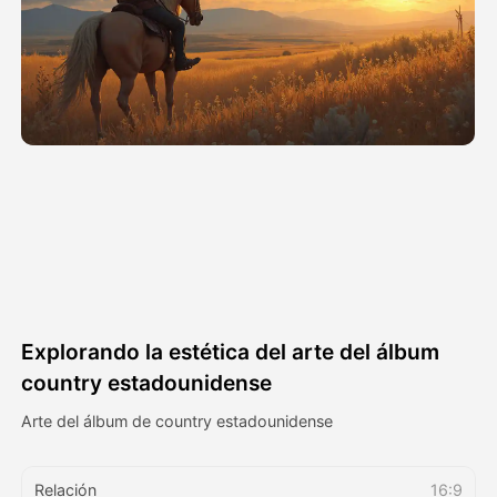
Avatar Video
▼
Video de IA
▼
Foto AI
▼
Otras herramientas
▼
Ver todas las plantillas
Explorando la estética del arte del álbum
Galería
country estadounidense
Arte del álbum de country estadounidense
Blog
Relación
16:9