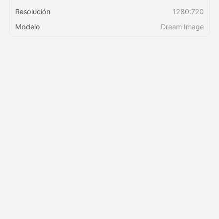
Resolución
1280:720
Precios
Modelo
Dream Image
API