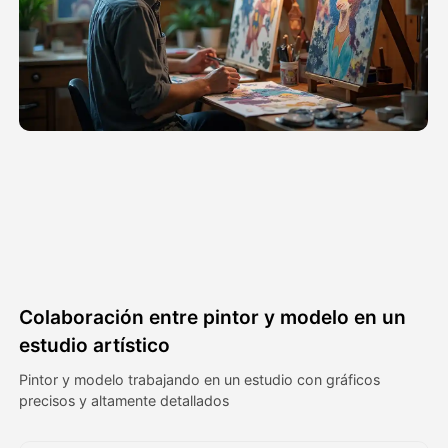
Avatar Video
▼
Video de IA
▼
Foto AI
▼
Otras herramientas
▼
Ver todas las plantillas
Colaboración entre pintor y modelo en un
Galería
estudio artístico
Pintor y modelo trabajando en un estudio con gráficos
precisos y altamente detallados
Blog