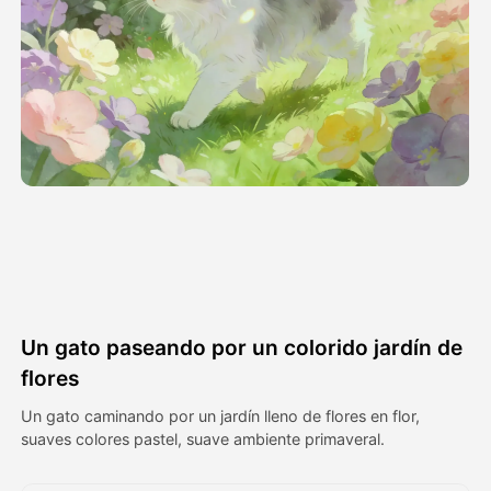
Avatar Video
▼
Video de IA
▼
Foto AI
▼
Otras herramientas
▼
Ver todas las plantillas
Un gato paseando por un colorido jardín de
Galería
flores
Un gato caminando por un jardín lleno de flores en flor,
suaves colores pastel, suave ambiente primaveral.
Blog