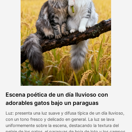
Avatar Video
▼
Video de IA
▼
Foto AI
▼
Otras herramientas
▼
Ver todas las plantillas
Escena poética de un día lluvioso con
Galería
adorables gatos bajo un paraguas
Luz: presenta una luz suave y difusa típica de un día lluvioso,
con un tono fresco y delicado en general. La luz se lava
Blog
uniformemente sobre la escena, destacando la textura del
pelaje de los gatos, el paraguas de hoja de loto y los campos