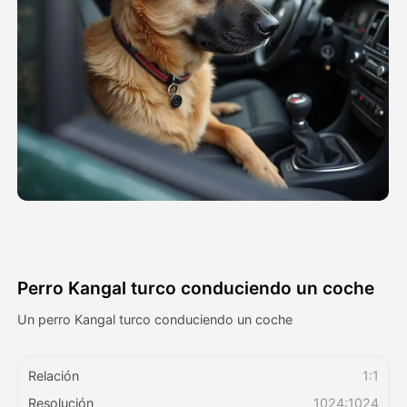
Avatar Video
▼
Video de IA
▼
Foto AI
▼
Otras herramientas
▼
Ver todas las plantillas
Perro Kangal turco conduciendo un coche
Galería
Un perro Kangal turco conduciendo un coche
Relación
1:1
Blog
Resolución
1024:1024