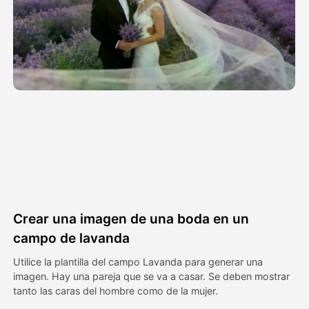
Avatar Video
▼
Video de IA
▼
Foto AI
▼
Otras herramientas
▼
Ver todas las plantillas
Crear una imagen de una boda en un
Galería
campo de lavanda
Utilice la plantilla del campo Lavanda para generar una
imagen. Hay una pareja que se va a casar. Se deben mostrar
Blog
tanto las caras del hombre como de la mujer.