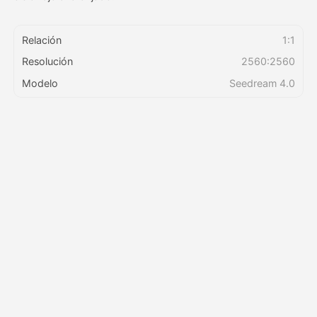
Precios
Relación
1:1
Resolución
2560:2560
Modelo
Seedream 4.0
API