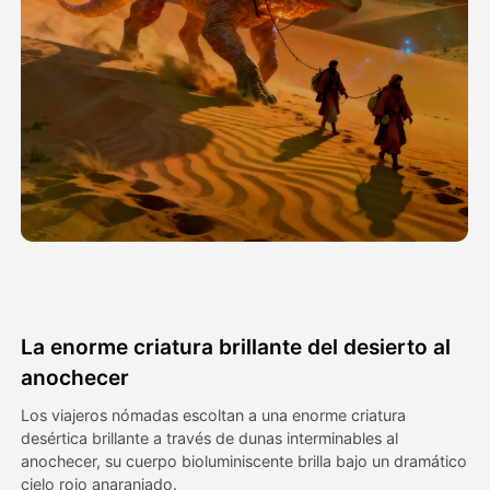
Avatar Video
▼
Video de IA
▼
Foto AI
▼
Otras herramientas
▼
Ver todas las plantillas
La enorme criatura brillante del desierto al
Galería
anochecer
Los viajeros nómadas escoltan a una enorme criatura
desértica brillante a través de dunas interminables al
Blog
anochecer, su cuerpo bioluminiscente brilla bajo un dramático
cielo rojo anaranjado.