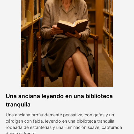
Avatar Video
▼
Video de IA
▼
Foto AI
▼
Otras herramientas
▼
Ver todas las plantillas
Una anciana leyendo en una biblioteca
Galería
tranquila
Una anciana profundamente pensativa, con gafas y un
cárdigan con falda, leyendo en una biblioteca tranquila
Blog
rodeada de estanterías y una iluminación suave, capturada
desde el frente.