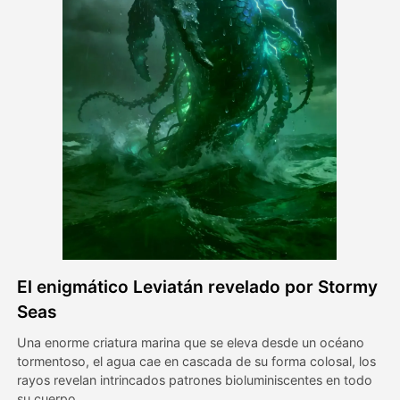
Avatar Video
▼
Video de IA
▼
Foto AI
▼
Otras herramientas
▼
Ver todas las plantillas
El enigmático Leviatán revelado por Stormy
Galería
Seas
Una enorme criatura marina que se eleva desde un océano
tormentoso, el agua cae en cascada de su forma colosal, los
Blog
rayos revelan intrincados patrones bioluminiscentes en todo
su cuerpo.