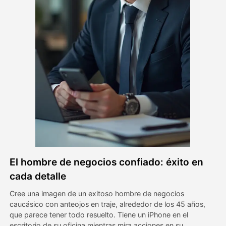
Avatar Video
▼
Video de IA
▼
Foto AI
▼
Otras herramientas
▼
Ver todas las plantillas
El hombre de negocios confiado: éxito en
Galería
cada detalle
Cree una imagen de un exitoso hombre de negocios
caucásico con anteojos en traje, alrededor de los 45 años,
Blog
que parece tener todo resuelto. Tiene un iPhone en el
escritorio de su oficina mientras mira acciones en su