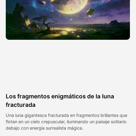
Avatar Video
▼
Video de IA
▼
Foto AI
▼
Otras herramientas
▼
Ver todas las plantillas
Los fragmentos enigmáticos de la luna
Galería
fracturada
Una luna gigantesca fracturada en fragmentos brillantes que
flotan en un cielo crepuscular, iluminando un paisaje solitario
Blog
debajo con energía surrealista mágica.