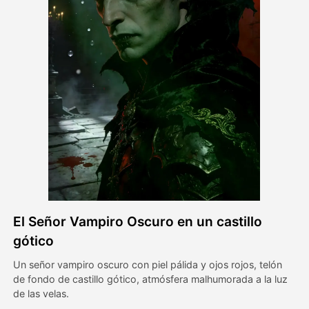
Avatar Video
▼
Video de IA
▼
Foto AI
▼
Otras herramientas
▼
Ver todas las plantillas
El Señor Vampiro Oscuro en un castillo
Galería
gótico
Un señor vampiro oscuro con piel pálida y ojos rojos, telón
de fondo de castillo gótico, atmósfera malhumorada a la luz
Blog
de las velas.