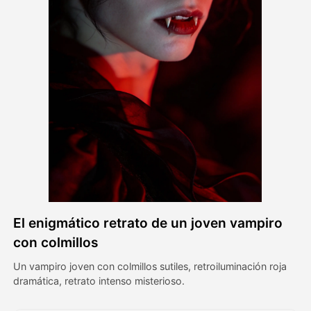
Avatar Video
▼
Video de IA
▼
Foto AI
▼
Otras herramientas
▼
Ver todas las plantillas
El enigmático retrato de un joven vampiro
Galería
con colmillos
Un vampiro joven con colmillos sutiles, retroiluminación roja
dramática, retrato intenso misterioso.
Blog