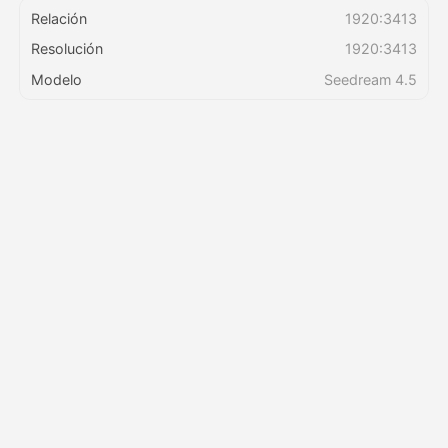
Relación
1920:3413
Resolución
1920:3413
Precios
Modelo
Seedream 4.5
API