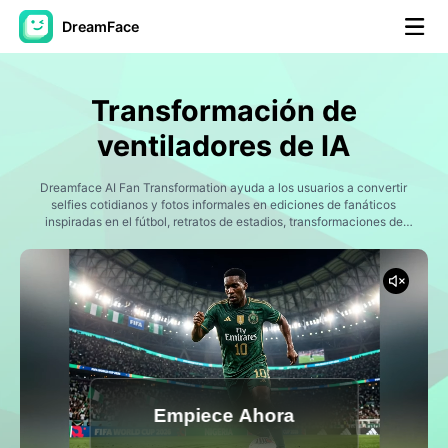
DreamFace
Herramientas de IA
Transformación de
Avatar Video
▼
ventiladores de IA
Video de IA
Dreamface AI Fan Transformation ayuda a los usuarios a convertir
▼
selfies cotidianos y fotos informales en ediciones de fanáticos
inspiradas en el fútbol, retratos de estadios, transformaciones de
estilo de jugador y momentos deportivos emocionales utilizando AI.
Foto AI
▼
Otras herramientas
▼
Ver todas las herramientas
Empiece Ahora
Plantillas