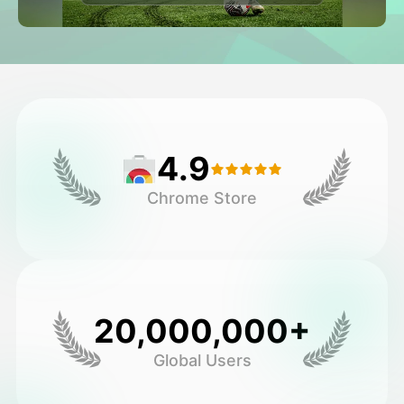
Avatar Video
▼
Video de IA
▼
Foto AI
▼
4.9
Otras herramientas
▼
Chrome Store
Ver todas las plantillas
Galería
20,000,000+
Global Users
Blog