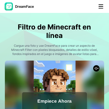
DreamFace
Herramientas de IA
Filtro de Minecraft en
Avatar Video
▼
línea
Video de IA
Cargue una foto y use DreamFace para crear un aspecto de
▼
Minecraft Filter con píxeles bloqueados, detalles de estilo vóxel,
fondos inspirados en el juego e imágenes de avatar listas para
compartir.
Foto AI
▼
Otras herramientas
▼
Ver todas las herramientas
Empiece Ahora
Plantillas