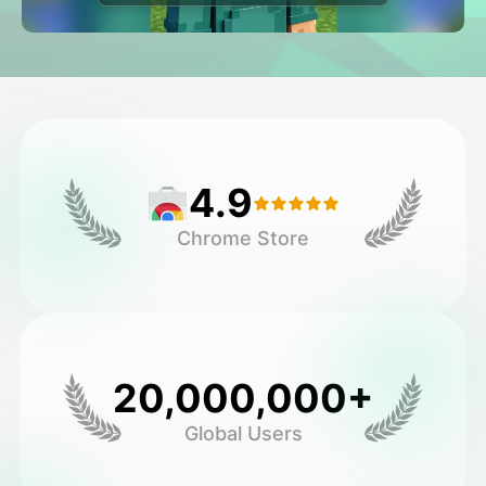
Avatar Video
▼
Video de IA
▼
Foto AI
▼
4.9
Otras herramientas
▼
Chrome Store
Ver todas las plantillas
Galería
20,000,000+
Global Users
Blog