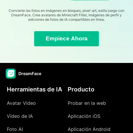
Convierte las fotos en imágenes en bloques, pixel-art, estilo juego con
DreamFace. Cree avatares de Minecraft Filter, imágenes de perfil y
ediciones de fotos de IA compartibles en línea.
Empiece Ahora
DreamFace
Herramientas de IA
Producto
Avatar Video
Probar en la web
Video de IA
Aplicación iOS
Foto AI
Aplicación Android