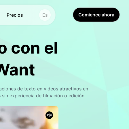
Comience ahora
Precios
Es
o con el
agen
Hot
Hot
antecedentes
New
 Want
i Al
de antecedentes
New
iguras de acción
 de fotos
New
aciones de texto en videos atractivos en
sin experiencia de filmación o edición.
u AI
e imágenes AI
New