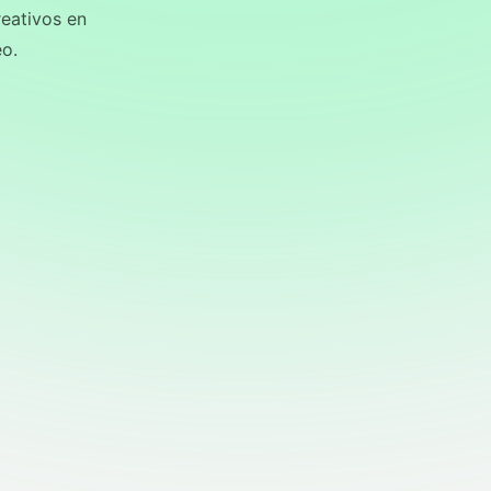
reativos en
eo.