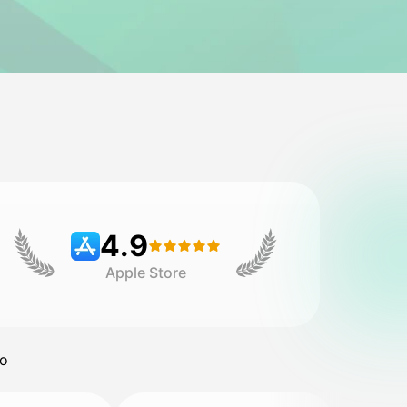
4.9
Apple Store
do