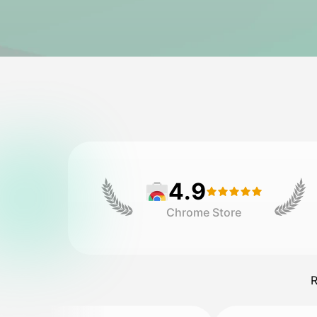
4.9
Chrome Store
R