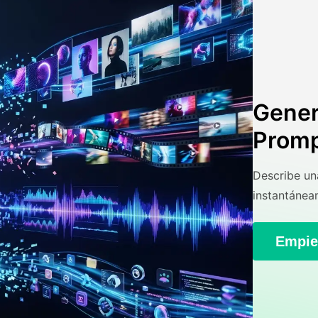
Gener
Prom
Describe una
instantánea
Empie