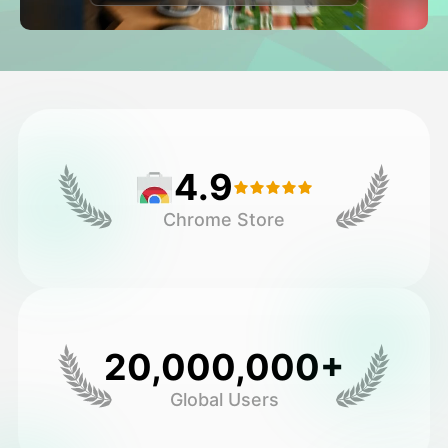
Avatar Video
▼
Video de IA
▼
Foto AI
▼
4.9
Otras herramientas
▼
Chrome Store
Ver todas las plantillas
Galería
20,000,000+
Global Users
Blog