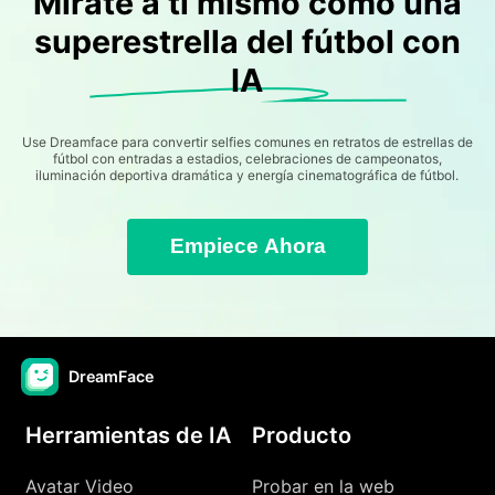
Mírate a ti mismo como una
superestrella del fútbol con
IA
Use Dreamface para convertir selfies comunes en retratos de estrellas de
fútbol con entradas a estadios, celebraciones de campeonatos,
iluminación deportiva dramática y energía cinematográfica de fútbol.
Empiece Ahora
DreamFace
Herramientas de IA
Producto
Avatar Video
Probar en la web