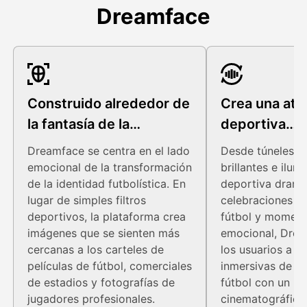
Dreamface
Construido alrededor de
Crea una at
la fantasía de la
deportiva
superestrella del fútbol
cinematográ
Dreamface se centra en el lado
Desde túneles d
emocional de la transformación
brillantes e ilum
de la identidad futbolística. En
deportiva dramá
lugar de simples filtros
celebraciones d
deportivos, la plataforma crea
fútbol y moment
imágenes que se sienten más
emocional, Drea
cercanas a los carteles de
los usuarios a c
películas de fútbol, comerciales
inmersivas de su
de estadios y fotografías de
fútbol con un i
jugadores profesionales.
cinematográfico