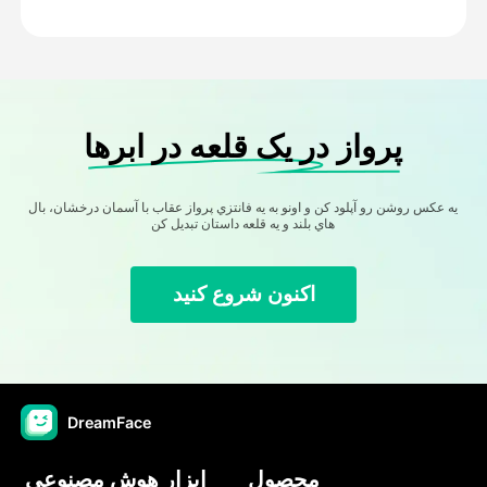
پرواز در یک قلعه در ابرها
يه عکس روشن رو آپلود کن و اونو به يه فانتزي پرواز عقاب با آسمان درخشان، بال
هاي بلند و يه قلعه داستان تبديل کن
اکنون شروع کنید
DreamFace
محصول
ابزار هوش مصنوعی