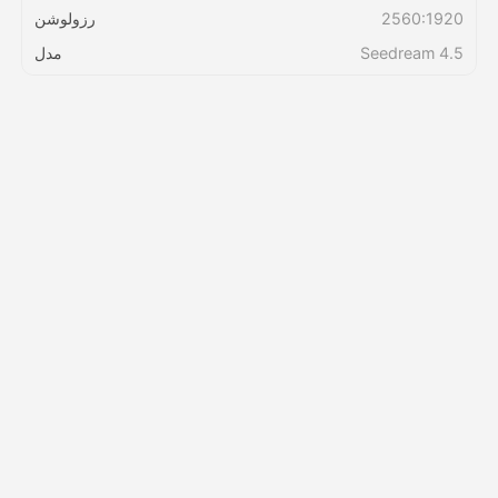
2560:1920
رزولوشن
Seedream 4.5
مدل
قیمت‌ها
API