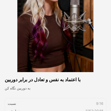
ویدیوی آواتار
▼
ویدیوی AI
▼
عکس
▼
ابزارهای دیگر
▼
مشاهده همه الگوها
با اعتماد به نفس و تعادل در برابر دوربین
گالری
به دوربين نگاه کن
بلاگ
9:16
نسبت
1152:2048
رزولوشن