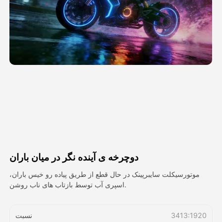
ویدیوی آواتار
▼
ویدیوی AI
▼
عکس
▼
ابزارهای دیگر
▼
مشاهده همه الگوها
دوچرخه ی آینده نگر در میان باران
گالری
موتورسیکلت سایبرپینک در حال قطع از طریق پیاده رو خیس باران،
اسپری آب توسط بازتاب های ناب روشن.
بلاگ
3413:1920
نسبت