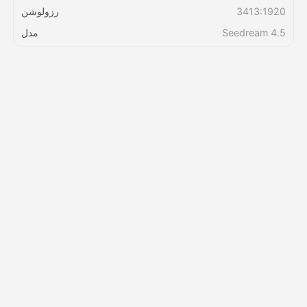
3413:1920
رزولوشن
Seedream 4.5
مدل
قیمت‌ها
API