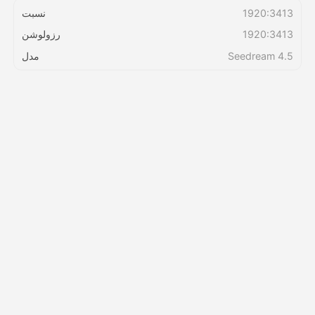
1920:3413
نسبت
1920:3413
رزولوشن
قیمت‌ها
Seedream 4.5
مدل
API