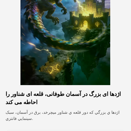
ویدیوی آواتار
▼
ویدیوی AI
▼
عکس
▼
ابزارهای دیگر
▼
مشاهده همه الگوها
اژدها ای بزرگ در آسمان طوفانی، قلعه ای شناور را
گالری
احاطه می کند
اژدها ي بزرگي که دور قلعه ي شناور ميچرخد، برق در آسمان، سبک
سينمايي فانتزي.
بلاگ