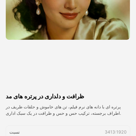
ویدیوی آواتار
▼
ویدیوی AI
▼
عکس
▼
ابزارهای دیگر
▼
مشاهده همه الگوها
ظرافت و دلداری در پرتره های مد
گالری
پرتره ای با دانه های نرم فیلم، تن های خاموش و حلقات ظریف در
اطراف برجسته، ترکیب حس و حس و ظرافت در یک سبک اداری.
بلاگ
3413:1920
نسبت