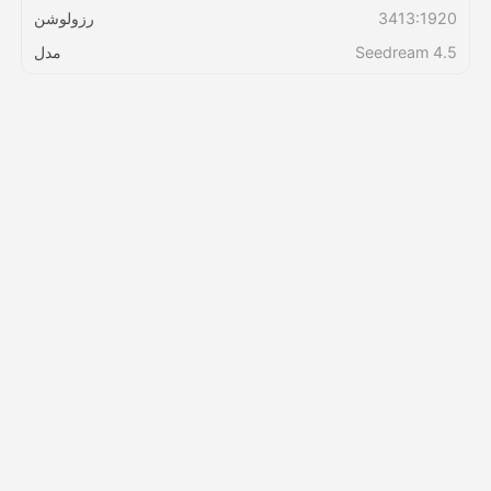
3413:1920
رزولوشن
Seedream 4.5
مدل
قیمت‌ها
API