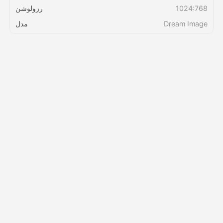
1024:768
رزولوشن
Dream Image
مدل
قیمت‌ها
API