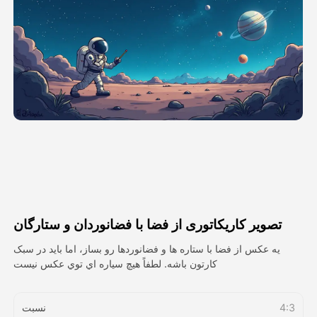
ویدیوی آواتار
▼
ویدیوی AI
▼
عکس
▼
ابزارهای دیگر
▼
مشاهده همه الگوها
تصویر کاریکاتوری از فضا با فضانوردان و ستارگان
گالری
يه عكس از فضا با ستاره ها و فضانوردها رو بساز، اما بايد در سبک
کارتون باشه. لطفاً هيچ سياره اي توي عکس نيست
بلاگ
4:3
نسبت