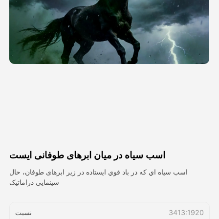
ویدیوی آواتار
▼
ویدیوی AI
▼
عکس
▼
ابزارهای دیگر
▼
مشاهده همه الگوها
اسب سیاه در میان ابرهای طوفانی ایست
گالری
اسب سياه اي که در باد قوي ايستاده در زير ابرهای طوفان، حال
سينمايي دراماتيک
بلاگ
3413:1920
نسبت