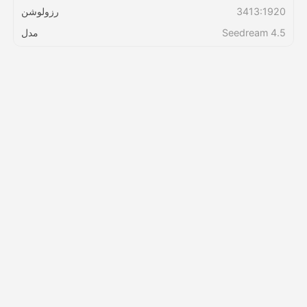
3413:1920
رزولوشن
Seedream 4.5
مدل
قیمت‌ها
API