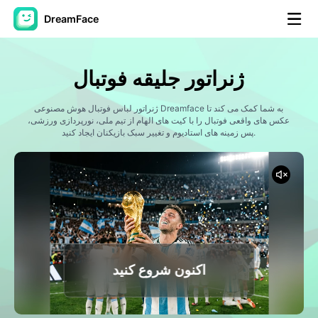
DreamFace
ابزارهای هوش مصنوعی
ژنراتور جلیقه فوتبال
ویدیوی آواتار
▼
ژنراتور لباس فوتبال هوش مصنوعی Dreamface به شما کمک می کند تا
عکس های واقعی فوتبال را با کیت های الهام از تیم ملی، نورپردازی ورزشی،
ویدیوی AI
پس زمینه های استادیوم و تغییر سبک بازیکنان ایجاد کنید.
▼
عکس
▼
ابزارهای دیگر
▼
مشاهده همه ابزارها
اکنون شروع کنید
الگوها