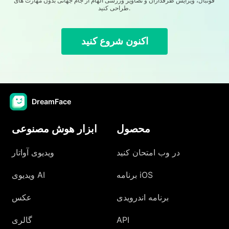
فوتبال، ویرایش طرفداران و تصاویر ورزشی الهام از جام جهانی بدون مهارت های
طراحی کنید.
اکنون شروع کنید
DreamFace
محصول
ابزار هوش مصنوعی
در وب امتحان کنید
ویدیوی آواتار
برنامه iOS
ویدیوی AI
برنامه اندرویدی
عکس
API
گالری