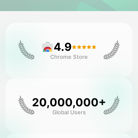
ویدیوی آواتار
▼
ویدیوی AI
▼
4.9
عکس
▼
Chrome Store
ابزارهای دیگر
▼
مشاهده همه الگوها
20,000,000+
گالری
Global Users
بلاگ