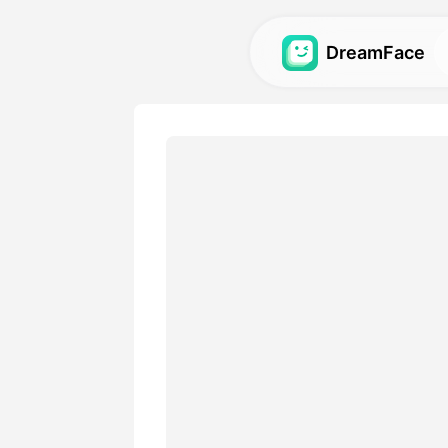
DreamFace
های هوش مصنوعی
ش مصنوعی برای آواتار، ویدیو و
تصویر را کشف کنید؛
گالری
‌انگیز ساخته شده با ابزارهای
قیمت‌ها
‌های انعطاف‌پذیر که با نیازهای