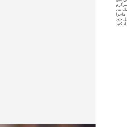
سرگرم
مک می
 ماجرا
یل خود