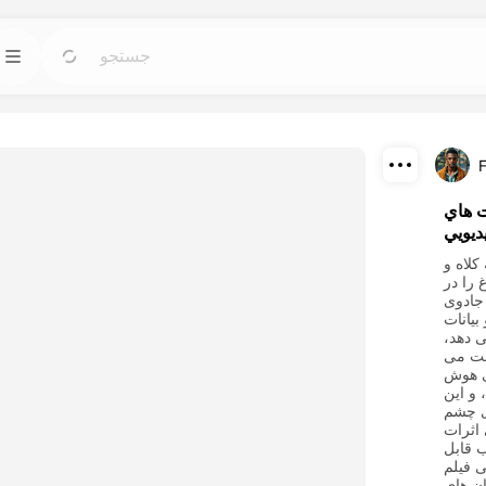
الگوها
ابزار
برو
برو
با طراحی‌های آماده برای هر نیاز، پروژه‌های خود را
ابزارهای قدرتمند هو
شروع کنید.
دانلود
بلاگ
ت هاي
برو
برو
ديويي
بینش‌ها، به روزرسانی‌ها و نکات تکنولوژی خلاقانه
تاثیرات بصری شگفت
اشتراک
Dreamface AI را بخوانید.
هوش مصنوعی ما را کشف و بازسازی کنید.
کلاه و
را در
جادوی
API
برو
برو
یانات
قابلیت‌های هوش مصنوعی ما را به راحتی در
یک طرح با گزینه
 دهد،
برنامه‌های خود ادغام کنید.
خلاقانه شما مطابقت دارد، انتخاب کنید.
ست می
ی هوش
و این
ی چشم
اثرات
ب قابل
 فیلم
ان های