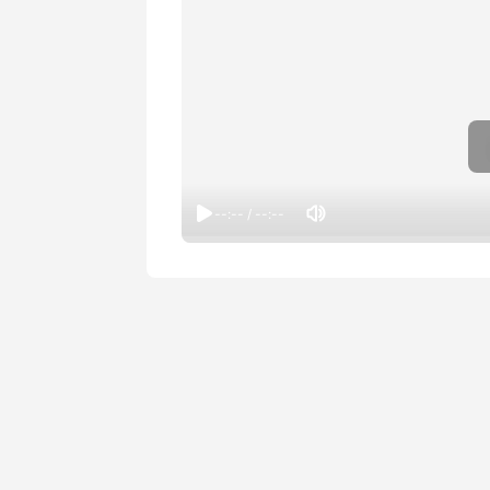
--:-- / --:--